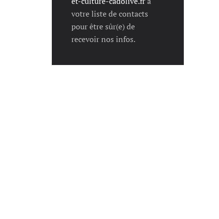
et-culture-cadolive.fr
à
votre liste de contacts
pour être sûr(e) de
recevoir nos infos.