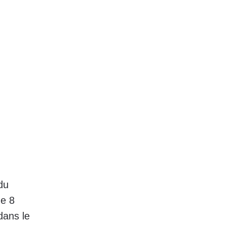
du
de 8
dans le