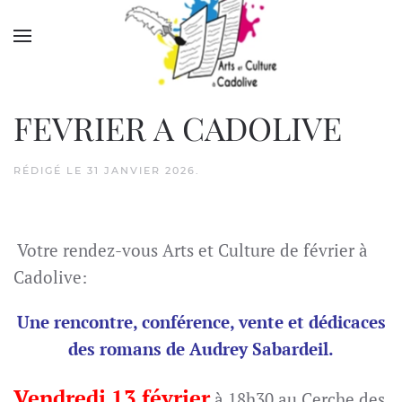
Accéder au contenu principal
FEVRIER A CADOLIVE
RÉDIGÉ LE
31 JANVIER 2026
.
Votre rendez-vous Arts et Culture de février à
Cadolive:
Une rencontre, conférence, vente et dédicaces
des romans de Audrey Sabardeil.
Vendredi 13 février
à 18h30 au Cerche des