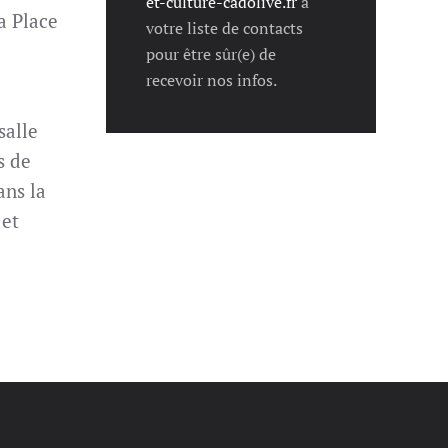
et-culture-cadolive.fr
à
a Place
votre liste de contacts
pour être sûr(e) de
recevoir nos infos.
salle
s de
ans la
 et