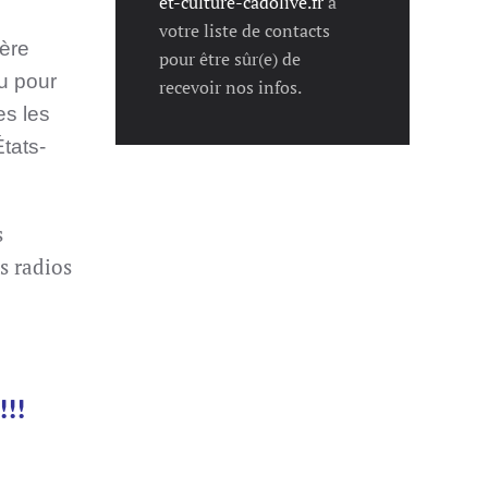
et-culture-cadolive.fr
à
votre liste de contacts
ière
pour être sûr(e) de
ou pour
recevoir nos infos.
es les
tats-
s
s radios
!!