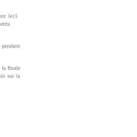
ent le15
etits
e pendant
la finale
in sur la