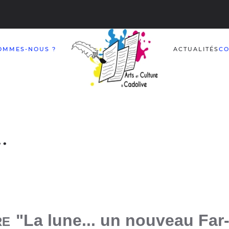
OMMES-NOUS ?
ACTUALITÉS
CO
.
"La lune... un no
uveau Far
RE