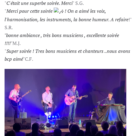
"
C'était une superbe soirée.
Merci
" S.G.
"
Merci pour cette soirée
!
On a aimé les voix,
l'harmonisation, les instruments, la bonne humeur.
A refaire
!"
S.R.
"bonne ambiance , très bons musiciens , excellente soirée
!!!!
"M.J.
"
Super soirée ! Tres bons musiciens et chanteurs ..nous avons
bcp aimé
"C.F.