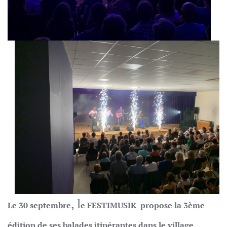
, l
Le 30 septembre
e FESTIMUSIK propose la 3ème
édition de ses balades itinérantes
dans le village