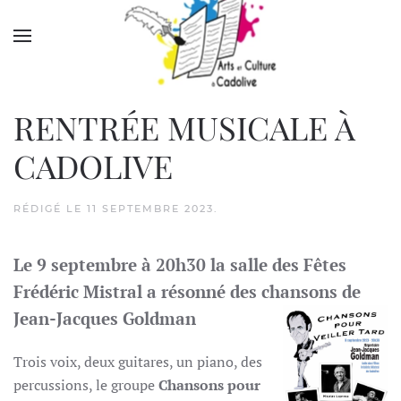
Accéder au contenu principal
RENTRÉE MUSICALE À
CADOLIVE
RÉDIGÉ LE
11 SEPTEMBRE 2023
.
Le 9 septembre à 20h30 la salle des Fêtes
Frédéric Mistral
a résonné des chansons de
Jean-Jacques Goldman
Trois voix, deux guitares, un piano, des
percussions, le groupe
Chansons pour